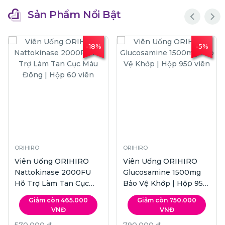
Sản Phẩm Nổi Bật
%
-16%
-15%
ORIHIRO
ORIHIRO
TPBVSK Viên Uống
TPBVSK Viên Uống
ORIHIRO Fish Oil
ORIHIRO Oyster
0
Omega 3 | Hộp 180 viên
Extract Hỗ Trợ Tăng
Sinh Lý Nam | Hộp 120
Giảm còn 471.000
Giảm còn 550.000
viên
VNĐ
VNĐ