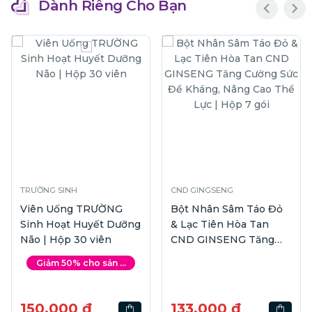
Dành Riêng Cho Bạn
TRƯỜNG SINH
CND GINGSENG
Viên Uống TRƯỜNG
Bột Nhân Sâm Táo Đỏ
Sinh Hoạt Huyết Dưỡng
& Lạc Tiên Hòa Tan
Não | Hộp 30 viên
CND GINSENG Tăng
Cường Sức Đề Kháng,
Giảm 50% cho sản ...
Nâng Cao Thể Lực |
Hộp 7 gói
150.000 ₫
133.000 ₫