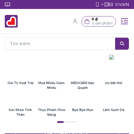
EN
VN
|
0 ₫
0 sản phẩm
Giá Trị Vượt Trội
Mua Nhiều Giảm
MEDiCARE Độc
Ưu Đãi Hot
Nhiều
Quyền
Sức Khoẻ Tinh
Thực Phẩm Chức
Bye Bye Mụn
Làm Sạch Da
Thần
Năng
GIÁ THÀNH VIÊN