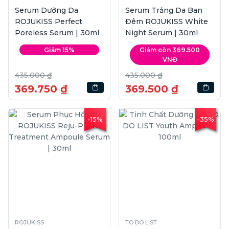
Serum Dưỡng Da
Serum Trắng Da Ban
ROJUKISS Perfect
Đêm ROJUKISS White
Poreless Serum | 30ml
Night Serum | 30ml
Giảm 15%
Giảm còn 369.500
VNĐ
435.000 ₫
435.000 ₫
369.750 ₫
369.500 ₫
-15%
-35%
ROJUKISS
TO DO LIST