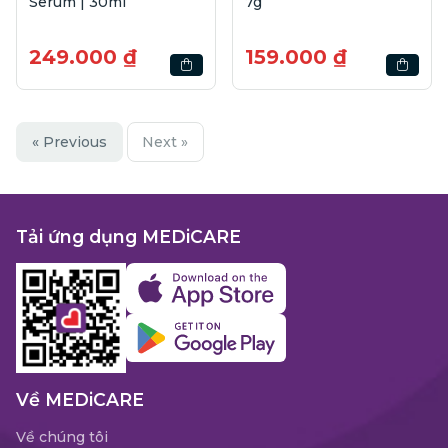
Serum | 30ml
7g
249.000 ₫
159.000 ₫
« Previous
Next »
Tải ứng dụng MEDiCARE
Về MEDiCARE
Về chúng tôi