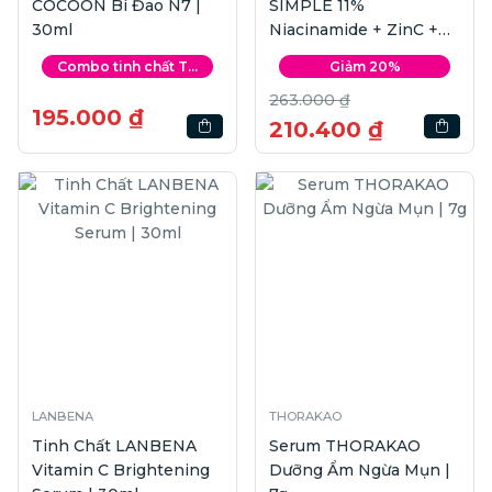
COCOON Bí Đao N7 |
SIMPLE 11%
30ml
Niacinamide + ZinC +
PHA Purify | 30ml
Combo tinh chất T...
Giảm 20%
263.000 ₫
195.000 ₫
210.400 ₫
LANBENA
THORAKAO
Tinh Chất LANBENA
Serum THORAKAO
Vitamin C Brightening
Dưỡng Ẩm Ngừa Mụn |