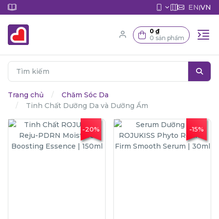
EN
VN
|
0 ₫
0 sản phẩm
Trang chủ
Chăm Sóc Da
Tinh Chất Dưỡng Da và Dưỡng Ẩm
-20%
-15%