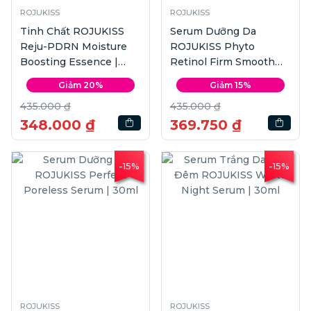
ROJUKISS
ROJUKISS
Tinh Chất ROJUKISS
Serum Dưỡng Da
Reju-PDRN Moisture
ROJUKISS Phyto
Boosting Essence |
Retinol Firm Smooth
150ml
Serum | 30ml
Giảm 20%
Giảm 15%
435.000 ₫
435.000 ₫
348.000 ₫
369.750 ₫
-15%
-15%
ROJUKISS
ROJUKISS