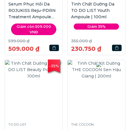
Serum Phục Hồi Da
Tinh Chất Dưỡng Da
ROJUKISS Reju-PDRN
TO DO LIST Youth
Treatment Ampoule
Ampoule | 100ml
Serum | 30ml
Giảm còn 509.000
Giảm 35%
VNĐ
599.000 ₫
355.000 ₫
509.000 ₫
230.750 ₫
-35%
TO DO LIST
THE COCOON