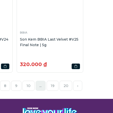
BBIA
Son Kem BBIA Last Velvet #V25
Final Note | 5g
320.000 ₫
8
9
10
...
19
20
›