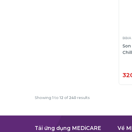
BBIA
Son 
Chil
32
Showing
1
to
12
of
240
results
Tải ứng dụng MEDiCARE
Về M