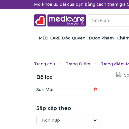
Mở khóa ưu đãi của bạn bằng cách tham gi
MEDiCARE Độc Quyền
Dược Phẩm
Chăm
Trang chủ
Trang Điểm
Trang điểm M
Bộ lọc
Son Môi
Sắp xếp theo