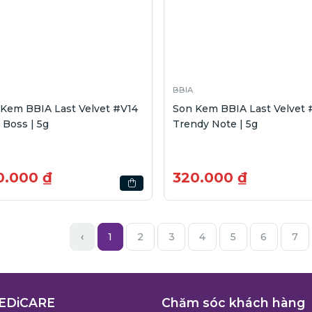
BBIA
Kem BBIA Last Velvet #V14
Son Kem BBIA Last Velvet #V24
l Boss | 5g
Trendy Note | 5g
0.000 ₫
320.000 ₫
‹
1
2
3
4
5
6
7
EDiCARE
Chăm sóc khách hàng