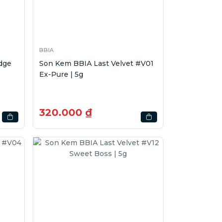
BBIA
dge
Son Kem BBIA Last Velvet #V01
Ex-Pure | 5g
320.000 ₫