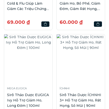
Cold & Flu Giúp Làm
Giảm Ho, Bổ Phế, Giảm
Giảm Các Triệu Chứng
Đờm, Giảm Rát Họng,
Cảm | Hộp 10 gói
Khản Tiếng | 110ml
69.000 ₫
60.000 ₫
MEGA EUGICA
ÍCHNHI
Sirô Thảo Dược EUGICA
Sirô Thảo Dược ÍCHNHI
Ivy Hỗ Trợ Giảm Ho,
3+ Hỗ Trợ Giảm Ho, Rát
Long Đờm | 100ml
Họng, Sổ Mũi | 90ml