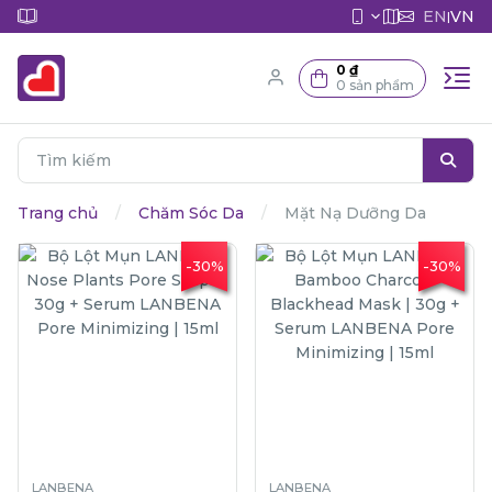
EN
VN
|
0 ₫
0 sản phẩm
Trang chủ
Chăm Sóc Da
Mặt Nạ Dưỡng Da
-30%
-30%
LANBENA
LANBENA