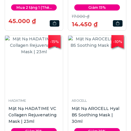
Mask | 23ml
Mua 2 tặng 1 (Thê...
Giảm 15%
17.000 ₫
45.000 ₫
14.450 ₫
-15%
-10%
HADATIME
AROCELL
Mặt Nạ HADATIME VC
Mặt Nạ AROCELL Hyal
Collagen Rejuvenating
B5 Soothing Mask |
Mask | 23ml
30ml