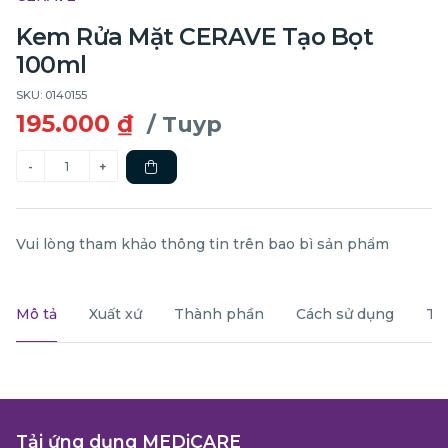
Kem Rửa Mặt CERAVE Tạo Bọt
100ml
SKU: 0140155
195.000 ₫
/ Tuyp
Vui lòng tham khảo thông tin trên bao bì sản phẩm
Mô tả
Xuất xứ
Thành phần
Cách sử dụng
Th
Tải ứng dụng MEDiCARE