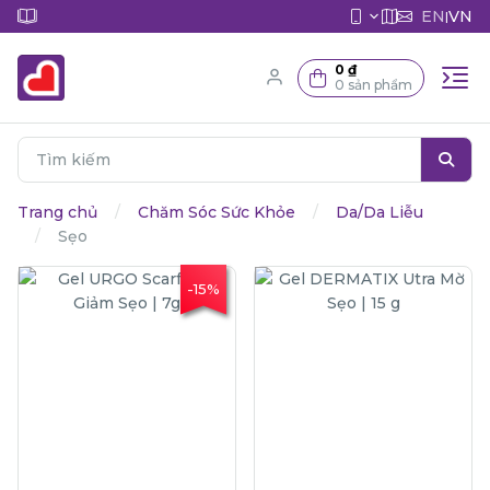
EN
VN
|
0 ₫
0 sản phẩm
Trang chủ
Chăm Sóc Sức Khỏe
Da/Da Liễu
Sẹo
-15%