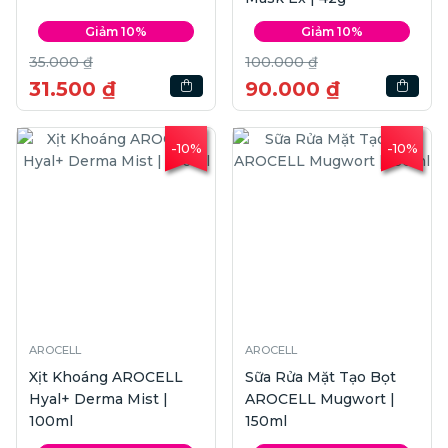
Giảm 10%
Giảm 10%
35.000 ₫
100.000 ₫
31.500 ₫
90.000 ₫
-10%
-10%
AROCELL
AROCELL
Xịt Khoáng AROCELL
Sữa Rửa Mặt Tạo Bọt
Hyal+ Derma Mist |
AROCELL Mugwort |
100ml
150ml