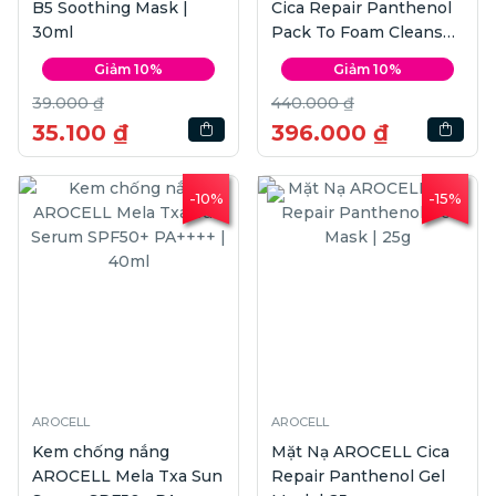
B5 Soothing Mask |
Cica Repair Panthenol
30ml
Pack To Foam Cleanser
| 120g
Giảm 10%
Giảm 10%
39.000 ₫
440.000 ₫
35.100 ₫
396.000 ₫
-10%
-15%
AROCELL
AROCELL
Kem chống nắng
Mặt Nạ AROCELL Cica
AROCELL Mela Txa Sun
Repair Panthenol Gel