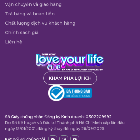
Điện thoại: 02873087318 (2111)
Vận chuyển và giao hàng
Trả hàng và hoàn tiền
9:30 - 22:00
Chất lượng dịch vụ khách hàng
MEDiCARE 112 VINCOM THẢO
Chính sách giá
ĐIỀN
Liên hệ
Shop L3-01A, Tầng L3, Trung tâm thương mại Vincom Thảo
Điền, 161 Xa Lộ Hà Nội, Phường An Khánh, Hồ Chí Minh
Điện thoại: 02873087318 (2112)
KHÁM PHÁ LỢI ÍCH
9:30 - 22:00
MEDiCARE 114 VINCOM TUYÊN
QUANG
Số Giấy chứng nhận Đăng ký Kinh doanh: 0302209992
Shop L1-06, Tầng L1, Trung tâm thương mại Vincom Tuyên
Do Sở Kế hoạch và Đầu tư Thành phố Hồ Chí Minh cấp lần đầu
Quang. Số 260 đường Quang Trung, Phường Minh Xuân,
ngày 15/01/2001, đăng ký thay đổi ngày 26/09/2025.
Tuyên Quang
Kết nối với chúng tôi