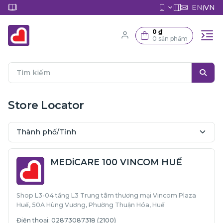
EN
VN
|
0 ₫
0 sản phẩm
Store Locator
MEDiCARE 100 VINCOM HUẾ
Shop L3-04 tầng L3 Trung tâm thương mại Vincom Plaza
Huế, 50A Hùng Vương, Phường Thuận Hóa, Huế
Điện thoại: 02873087318 (2100)