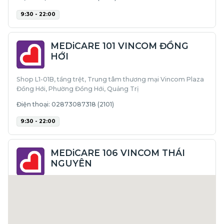
9:30 - 22:00
MEDiCARE 101 VINCOM ĐỒNG
HỚI
Shop L1-01B, tầng trệt, Trung tâm thương mại Vincom Plaza
Đồng Hới, Phường Đồng Hới, Quảng Trị
Điện thoại: 02873087318 (2101)
9:30 - 22:00
MEDiCARE 106 VINCOM THÁI
NGUYÊN
Shop L3-08, Tầng L3, Trung tâm thương mại Vincom Thái
Nguyên, số 286, Đường Lương Ngọc Quyến, Phường Phan
Đình Phùng, Thái Nguyên
Điện thoại: 02873087318 (2106)