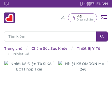
EN
VN
|
0 ₫
0 sản phẩm
Trang chủ
Chăm Sóc Sức Khỏe
Thiết Bị Y Tế
Nhiệt Kế