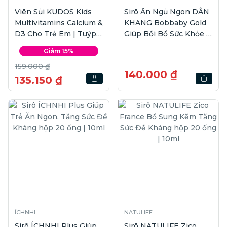
Viên Sủi KUDOS Kids
Sirô Ăn Ngủ Ngon DÂN
Multivitamins Calcium &
KHANG Bobbaby Gold
D3 Cho Trẻ Em | Tuýp
Giúp Bồi Bổ Sức Khỏe |
20 viên
Hộp 20 ống
Giảm 15%
159.000 ₫
140.000 ₫
135.150 ₫
ÍCHNHI
NATULIFE
Sirô ÍCHNHI Plus Giúp
Sirô NATULIFE Zico