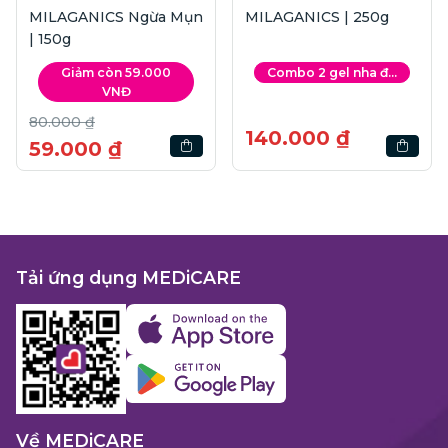
MILAGANICS Ngừa Mụn
MILAGANICS | 250g
| 150g
Giảm còn 59.000
Combo 2 gel nha đ...
VNĐ
80.000 ₫
140.000 ₫
59.000 ₫
Tải ứng dụng MEDiCARE
Về MEDiCARE