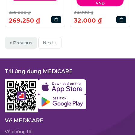
VNĐ
359.000 ₫
38.000 ₫
269.250 ₫
32.000 ₫
« Previous
Next »
Tải ứng dụng MEDiCARE
Về MEDiCARE
Về chúng tôi