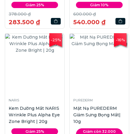
15ml
Giảm 25%
Giảm 10%
378.000 ₫
600.000 ₫
283.500 ₫
540.000 ₫
-25%
-16%
NARIS
PUREDERM
Kem Dưỡng Mắt NARIS
Mặt Nạ PUREDERM
Wrinkle Plus Alpha Eye
Giảm Sưng Bọng Mắt|
Zone Bright | 20g
10g
Giảm 25%
Giảm còn 32.000