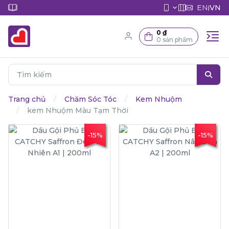
EN
VN
|
0 ₫
0 sản phẩm
Trang chủ
Chăm Sóc Tóc
Kem Nhuộm
kem Nhuộm Màu Tạm Thời
-15%
-15%