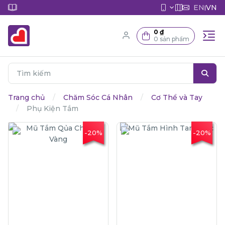
EN
VN
|
0 ₫
0 sản phẩm
Trang chủ
Chăm Sóc Cá Nhân
Cơ Thể và Tay
Phụ Kiện Tắm
-20%
-20%