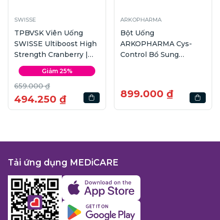
SWISSE
ARKOPHARMA
TPBVSK Viên Uống
Bột Uống
SWISSE Ultiboost High
ARKOPHARMA Cys-
Strength Cranberry |
Control Bổ Sung
Hộp 30 viên
Proanthocyanidines
Giảm 25%
cho Cơ Thể | Hộp 20
659.000 ₫
gói
899.000 ₫
494.250 ₫
Tải ứng dụng MEDiCARE