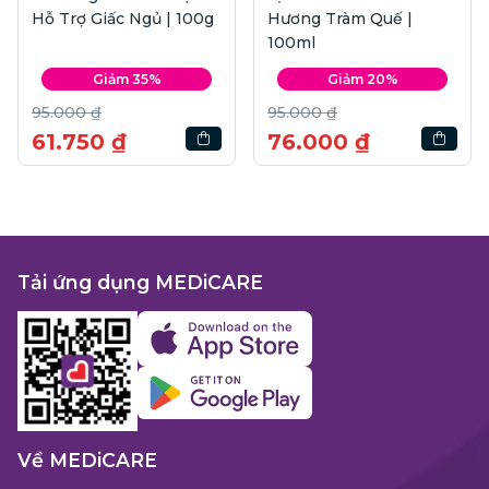
Hỗ Trợ Giấc Ngủ | 100g
Hương Tràm Quế |
100ml
Giảm 35%
Giảm 20%
95.000 ₫
95.000 ₫
61.750 ₫
76.000 ₫
Tải ứng dụng MEDiCARE
Về MEDiCARE