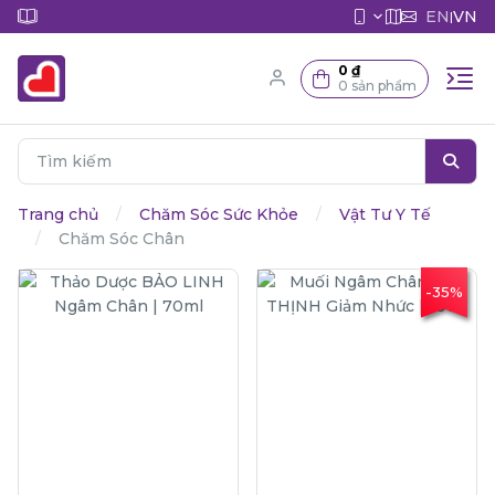
EN
VN
|
0 ₫
0 sản phẩm
Trang chủ
Chăm Sóc Sức Khỏe
Vật Tư Y Tế
Chăm Sóc Chân
-35%