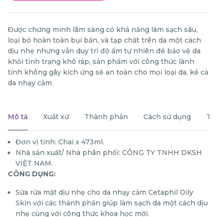
Được chứng minh lâm sàng có khả năng làm sạch sâu,
loại bỏ hoàn toàn bụi bẩn, và tạp chất trên da một cách
dịu nhẹ nhưng vẫn duy trì độ ẩm tự nhiên để bảo vệ da
khỏi tình trạng khô ráp, sản phẩm với công thức lành
tính không gây kích ứng sẽ an toàn cho mọi loại da, kể cả
da nhạy cảm.
Mô tả
Xuất xứ
Thành phần
Cách sử dụng
Th
Đơn vị tính: Chai x 473ml.
Nhà sản xuất/ Nhà phân phối: CÔNG TY TNHH DKSH
VIỆT NAM.
CÔNG DỤNG:
Sữa rửa mặt dịu nhẹ cho da nhạy cảm Cetaphil Oily
Skin với các thành phần giúp làm sạch da một cách dịu
nhẹ cùng với công thức khoa học mới.