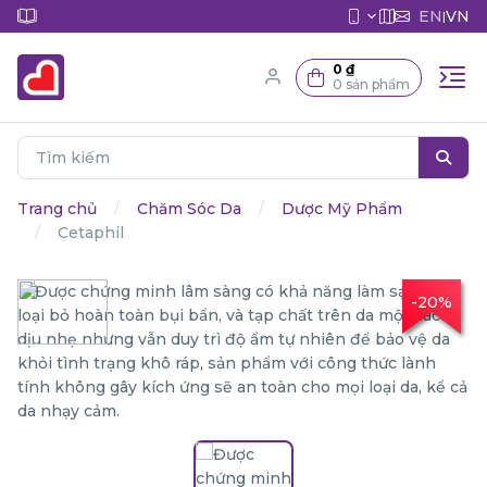
EN
VN
|
0 ₫
0 sản phẩm
Trang chủ
Chăm Sóc Da
Dược Mỹ Phẩm
Cetaphil
-20%