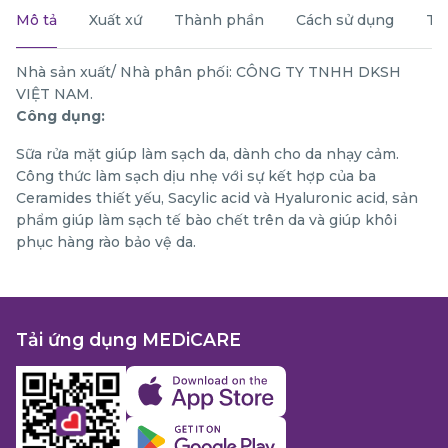
Mô tả
Xuất xứ
Thành phần
Cách sử dụng
Th
Nhà sản xuất/ Nhà phân phối: CÔNG TY TNHH DKSH
VIỆT NAM.
Công dụng:
Sữa rửa mặt giúp làm sạch da, dành cho da nhạy cảm.
Công thức làm sạch dịu nhẹ với sự kết hợp của ba
Ceramides thiết yếu, Sacylic acid và Hyaluronic acid, sản
phẩm giúp làm sạch tế bào chết trên da và giúp khôi
phục hàng rào bảo vệ da.
Tải ứng dụng MEDiCARE