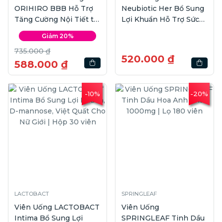
ORIHIRO BBB Hỗ Trợ
Neubiotic Her Bổ Sung
Tăng Cường Nội Tiết tố
Lợi Khuẩn Hỗ Trợ Sức
Nữ | Hộp 300 viên
Khỏe Nữ | 30viên
Giảm 20%
735.000 ₫
520.000 ₫
588.000 ₫
-10%
-20%
LACTOBACT
SPRINGLEAF
Viên Uống LACTOBACT
Viên Uống
Intima Bổ Sung Lợi
SPRINGLEAF Tinh Dầu