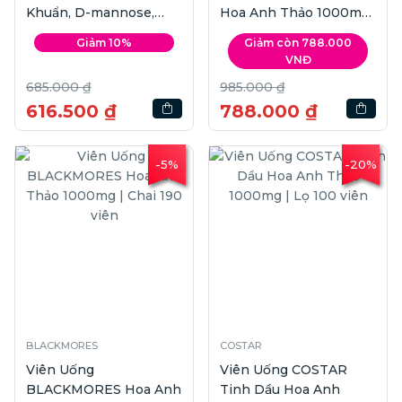
Khuẩn, D-mannose,
Hoa Anh Thảo 1000mg
Việt Quất Cho Nữ Giới |
| Lọ 180 viên
Giảm 10%
Giảm còn 788.000
Hộp 30 viên
VNĐ
685.000 ₫
985.000 ₫
616.500 ₫
788.000 ₫
-5%
-20%
BLACKMORES
COSTAR
Viên Uống
Viên Uống COSTAR
BLACKMORES Hoa Anh
Tinh Dầu Hoa Anh