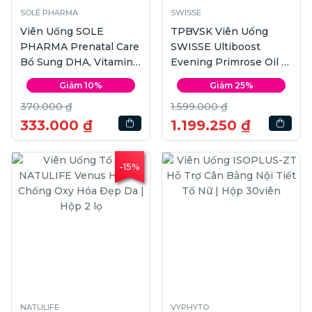
SOLÉ PHARMA
SWISSE
Viên Uống SOLE
TPBVSK Viên Uống
PHARMA Prenatal Care
SWISSE Ultiboost
Bổ Sung DHA, Vitamin
Evening Primrose Oil |
và Khoáng Chất Cho
Hộp 200 viên
Giảm 10%
Giảm 25%
Phụ Nữ Mang Thai |
370.000 ₫
1.599.000 ₫
Hộp 60 viên
333.000 ₫
1.199.250 ₫
-15%
NATULIFE
VYPHYTO