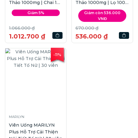
Thảo 1000mg | Chai 190
Thảo 1000mg | Lọ 100
viên
viên
Giảm 5%
Giảm còn 536.000
VNĐ
1.066.000 ₫
670.000 ₫
1.012.700 ₫
536.000 ₫
-11%
MARILYN
Viên Uống MARILYN
Plus Hỗ Trợ Cải Thiện