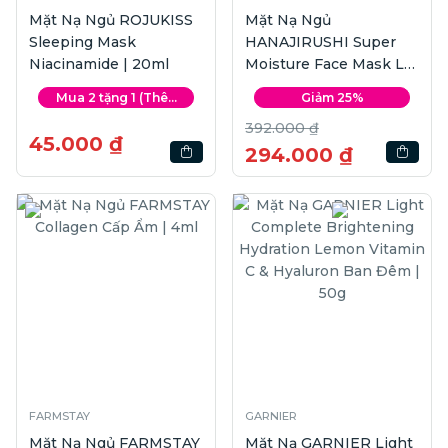
Mặt Nạ Ngủ ROJUKISS
Mặt Nạ Ngủ
Sleeping Mask
HANAJIRUSHI Super
Niacinamide | 20ml
Moisture Face Mask L
Lavender Oil | 220g
Mua 2 tặng 1 (Thê...
Giảm 25%
392.000 ₫
45.000 ₫
294.000 ₫
FARMSTAY
GARNIER
Mặt Nạ Ngủ FARMSTAY
Mặt Nạ GARNIER Light