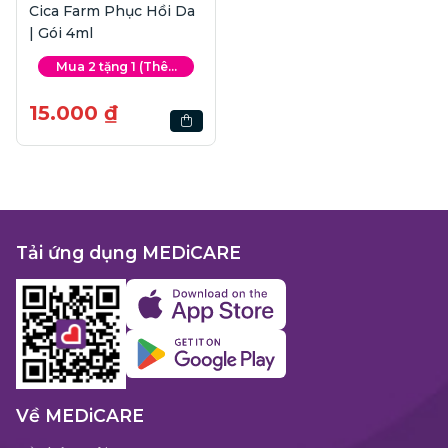
Cica Farm Phục Hồi Da
| Gói 4ml
Mua 2 tặng 1 (Thê...
15.000 ₫
Tải ứng dụng MEDiCARE
Về MEDiCARE