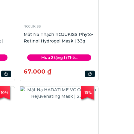
ROJUKISS
Mặt Nạ Thạch ROJUKISS Phyto-
 |
Retinol Hydrogel Mask | 33g
Mua 2 tặng 1 (Thê...
67.000 ₫
-10%
-15%