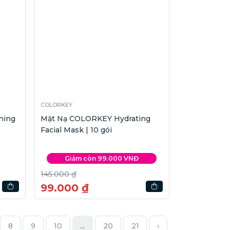
COLORKEY
ning
Mặt Nạ COLORKEY Hydrating
Facial Mask | 10 gói
Giảm còn 99.000 VNĐ
145.000 ₫
99.000 ₫
8
9
10
...
20
21
›