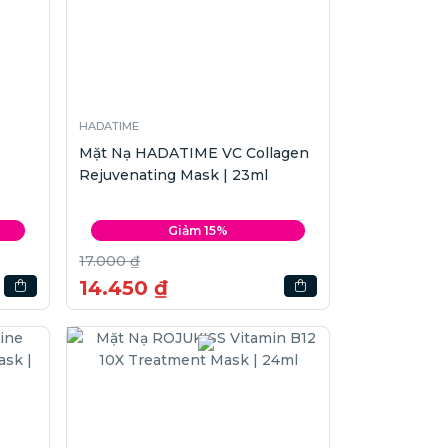
HADATIME
Mặt Nạ HADATIME VC Collagen
Rejuvenating Mask | 23ml
Giảm 15%
17.000 ₫
14.450 ₫