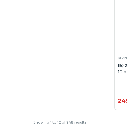
KEAN
Bộ 
10 
24
Showing
1
to
12
of
248
results