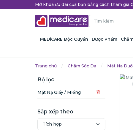
Mở khóa ưu đãi của bạn bằng cách tham gi
MEDiCARE Độc Quyền
Dược Phẩm
Chăm
Trang chủ
Chăm Sóc Da
Mặt Nạ Dưỡ
Bộ lọc
Mặt Nạ Giấy / Miếng
Sắp xếp theo