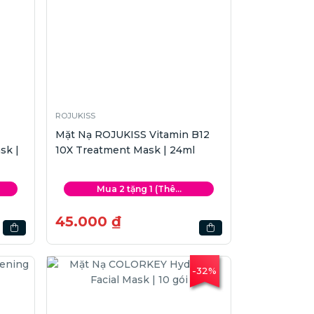
ROJUKISS
Mặt Nạ ROJUKISS Vitamin B12
sk |
10X Treatment Mask | 24ml
Mua 2 tặng 1 (Thê...
45.000 ₫
-32%