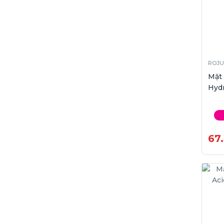
ROJU
Mặt
Hydr
67