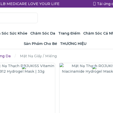
a CLB MEDiCARE LOVE YOUR LIFE
Tải ứng 
 Sóc Sức Khỏe
Chăm Sóc Da
Trang Điểm
Chăm Sóc Cá N
Sản Phẩm Cho Bé
THƯƠNG HIỆU
ng Da
Mặt Nạ Giấy / Miếng