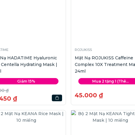
TIME
ROJUKISS
 Nạ HADATIME Hyaluronic
Mặt Nạ ROJUKISS Caffeine
 Centella Hydrating Mask |
Complex 10X Treatment Ma
l
24ml
Giảm 15%
Mua 2 tặng 1 (Thê...
00 ₫
45.000 ₫
.450 ₫