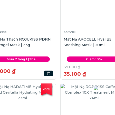
KISS
AROCELL
 Nạ Thạch ROJUKISS PDRN
Mặt Nạ AROCELL Hyal B5
ogel Mask | 33g
Soothing Mask | 30ml
Mua 2 tặng 1 (Thê...
Giảm 10%
39.000 ₫
.000 ₫
35.100 ₫
-15%