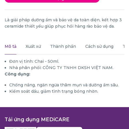
Là giải pháp dưỡng ẩm và bảo vệ da toàn diện, kết hợp 3
ceramide thiết yếu giúp phục hồi hàng rào bảo vệ da.
Mô tả
Xuất xứ
Thành phần
Cách sử dụng
Th
Đơn vị tính: Chai - 50ml.
Nhà phân phối: CÔNG TY TNHH DKSH VIỆT NAM.
Công dụng:
Chống nắng, ngăn ngừa thâm mụn và dưỡng ẩm sâu.
Kiểm soát dầu, giảm tình trạng bóng nhờn.
Tải ứng dụng MEDiCARE