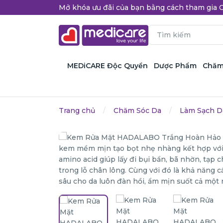
Mở khóa ưu đãi của bạn bằng cách tham gi
MEDiCARE Độc Quyền
Dược Phẩm
Chăm
Trang chủ
Chăm Sóc Da
Làm Sạch D