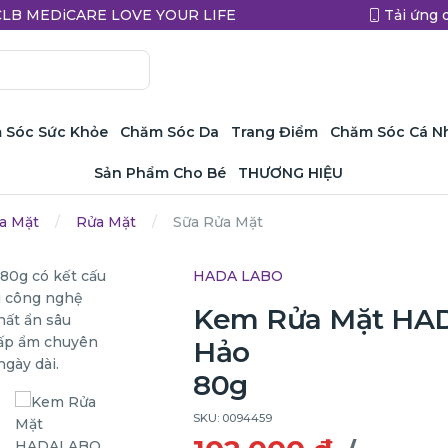
a CLB MEDiCARE LOVE YOUR LIFE
Tải ứng 
 Sóc Sức Khỏe
Chăm Sóc Da
Trang Điểm
Chăm Sóc Cá N
Sản Phẩm Cho Bé
THƯƠNG HIỆU
a Mặt
Rửa Mặt
Sữa Rửa Mặt
HADA LABO
Kem Rửa Mặt HA
Hảo
80g
SKU: 0094459