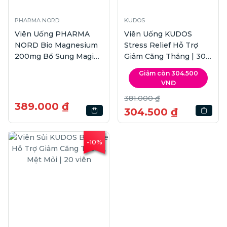
PHARMA NORD
KUDOS
Viên Uống PHARMA
Viên Uống KUDOS
NORD Bio Magnesium
Stress Relief Hỗ Trợ
200mg Bổ Sung Magie |
Giảm Căng Thẳng | 30
Hộp 60 viên
viên
Giảm còn 304.500
VNĐ
381.000 ₫
389.000 ₫
304.500 ₫
-10%