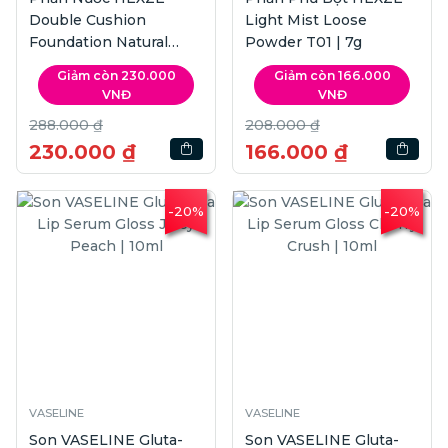
Double Cushion
Light Mist Loose
Foundation Natural
Powder T01 | 7g
SPF25 PA+++ | 6.5g
Giảm còn 230.000
Giảm còn 166.000
+13g
VNĐ
VNĐ
288.000 ₫
208.000 ₫
230.000 ₫
166.000 ₫
-20%
-20%
VASELINE
VASELINE
Son VASELINE Gluta-
Son VASELINE Gluta-