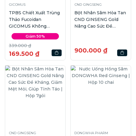
GICOMUS
CND GINGSENG
TPBS Chiết Xuất Trùng
Bột Nhân Sâm Hòa Tan
Thảo Fucoidan
CND GINSENG Gold
GICOMUS Không
Nâng Cao Sức Đề
Đường | Hộp 6 hũ
Kháng, Giảm Mệt Mỏi,
Giảm 50%
Giúp Tỉnh Táo | Hộp
339.000 ₫
20gói
900.000 ₫
169.500 ₫
CND GINGSENG
DONGWHA PHARM