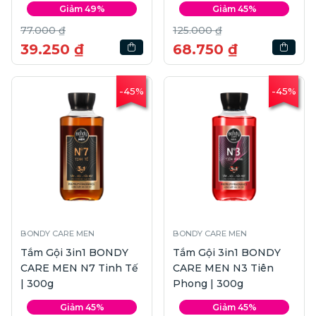
Giảm 49%
Giảm 45%
77.000 ₫
125.000 ₫
39.250 ₫
68.750 ₫
-45%
-45%
BONDY CARE MEN
BONDY CARE MEN
Tắm Gội 3in1 BONDY
Tắm Gội 3in1 BONDY
CARE MEN N7 Tinh Tế
CARE MEN N3 Tiên
| 300g
Phong | 300g
Giảm 45%
Giảm 45%