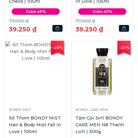
Check | 105ml
In Love | 105ml
Giảm 49%
Giảm 49%
77.000 ₫
77.000 ₫
39.250 ₫
39.250 ₫
-49%
-45%
BONDY MIST
BONDY CARE MEN
Xịt Thơm BONDY MIST
Tắm Gội 3in1 BONDY
Hair & Body Mist Fall In
CARE MEN N8 Thanh
Love | 105ml
Lịch | 300g