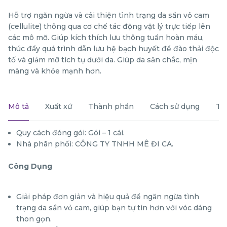
Hỗ trợ ngăn ngừa và cải thiện tình trạng da sần vỏ cam
(cellulite) thông qua cơ chế tác động vật lý trực tiếp lên
các mô mỡ. Giúp kích thích lưu thông tuần hoàn máu,
thúc đẩy quá trình dẫn lưu hệ bạch huyết để đào thải độc
tố và giảm mỡ tích tụ dưới da. Giúp da săn chắc, mịn
màng và khỏe mạnh hơn.
Mô tả
Xuất xứ
Thành phần
Cách sử dụng
Th
Quy cách đóng gói: Gói – 1 cái.
Nhà phân phối: CÔNG TY TNHH MÊ ĐI CA.
Công Dụng
Giải pháp đơn giản và hiệu quả để ngăn ngừa tình
trạng da sần vỏ cam, giúp bạn tự tin hơn với vóc dáng
thon gọn.