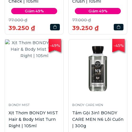
Check | 105ml
Crush | 105ml
Giảm 49%
Giảm 49%
77.000 ₫
77.000 ₫
39.250 ₫
39.250 ₫
-49%
-45%
BONDY MIST
BONDY CARE MEN
Xịt Thơm BONDY MIST
Tắm Gội 3in1 BONDY
Hair & Body Mist Turn
CARE MEN N6 Lôi Cuốn
Right | 105ml
| 300g