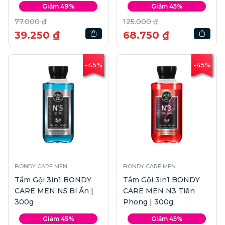
Giảm 49%
Giảm 45%
77.000 ₫
125.000 ₫
39.250 ₫
68.750 ₫
-45%
-45%
BONDY CARE MEN
BONDY CARE MEN
Tắm Gội 3in1 BONDY
Tắm Gội 3in1 BONDY
CARE MEN N5 Bí Ẩn |
CARE MEN N3 Tiên
300g
Phong | 300g
Giảm 45%
Giảm 45%