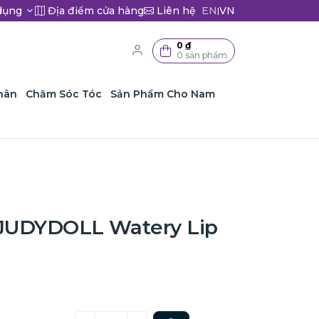
dụng
Địa điểm cửa hàng
Liên hệ
EN
VN
|
0 ₫
0 sản phẩm
hân
Chăm Sóc Tóc
Sản Phẩm Cho Nam
JUDYDOLL Watery Lip