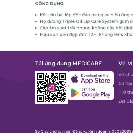
CÔNG DỤNG:
Kết cấu hai lớp độc đáo mang lại hiệu ứng
Hệ dưỡng Triple Oil Lip Care System gồm dầ
Cấp ẩm vượt trội nhưng không gây bết dính
Màu son bền đẹp đến 12H, không lem, không 
Tải ứng dụng MEDiCARE
Về M
Về chú
Cơ hội
Trở th
Địa đi
Số Giấy chứng nhận Đăng ký Kinh doanh: 03022099