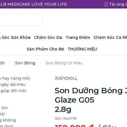
a CLB MEDiCARE LOVE YOUR LIFE
Tải ứng 
 Sóc Sức Khỏe
Chăm Sóc Da
Trang Điểm
Chăm Sóc Cá N
Sản Phẩm Cho Bé
THƯƠNG HIỆU
ôi
Son Bóng
Son Bóng Có Màu
JUDYDOLL
Son Dưỡng Bóng 
Glaze G05
2.8g
SKU: 0140778