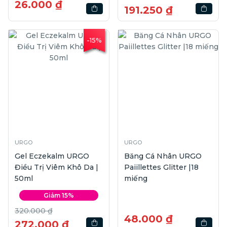
26.000 ₫
191.250 ₫
-15%
URGO
URGO
Gel Eczekalm URGO
Băng Cá Nhân URGO
Điều Trị Viêm Khô Da |
Paiillettes Glitter |18
50ml
miếng
Giảm 15%
320.000 ₫
48.000 ₫
272.000 ₫