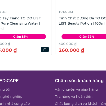
 LIST
TO DO LIST
c Tẩy Trang TO DO LIST
Tinh Chất Dưỡng Da TO D
 Pore Cleansing Water |
LIST Beauty Potion | 100ml
ml
Giảm 35%
Giảm 35%
.000 ₫
400.000 ₫
3.000 ₫
260.000 ₫
EDiCARE
Chăm sóc khách hàng
ng tôi
Vận chuyển và giao hàng
 nghề nghiệp
Trả hàng và hoàn tiền
ành nhà cung cấp
Chất lượng dịch vụ khách hà