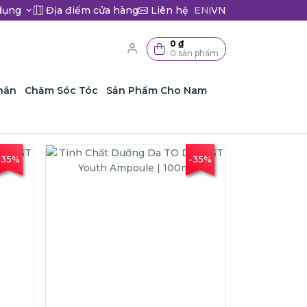
dụng
Địa điểm cửa hàng
Liên hệ
EN
VN
|
0 ₫
0 sản phẩm
hân
Chăm Sóc Tóc
Sản Phẩm Cho Nam
-35%
-35%