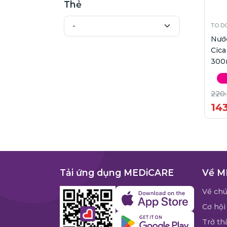
Thẻ
TO DO
Nướ
Cica
300
220
14
Tải ứng dụng MEDiCARE
Về M
Về chú
Cơ hội
Trở th