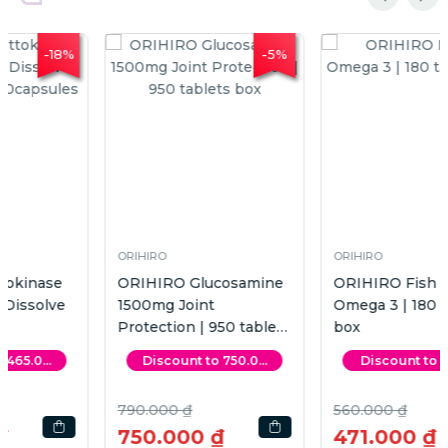
-16%
-15%
ORIHIRO
ORIHIRO
ORIHIRO Fish Oil
ORIHIRO New Oyster
Omega 3 | 180 tablets
Extract | 120tablets box
box
Discount to 471.0...
Discount to 550.0...
560.000 ₫
650.000 ₫
471.000 ₫
550.000 ₫