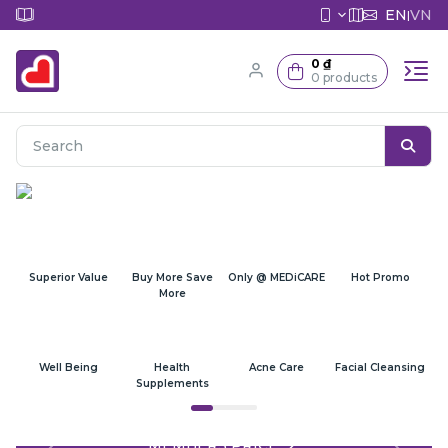
EN
VN
|
0 ₫
0 products
Superior Value
Buy More Save
Only @ MEDiCARE
Hot Promo
More
Well Being
Health
Acne Care
Facial Cleansing
Supplements
MEMBERS PRICE