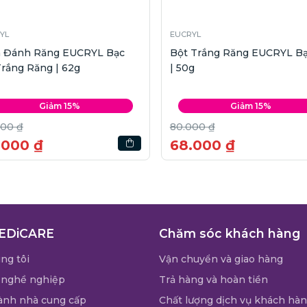
YL
EUCRYL
 Đánh Răng EUCRYL Bạc
Bột Trắng Răng EUCRYL B
rắng Răng | 62g
| 50g
Giảm 15%
Giảm 15%
000 ₫
80.000 ₫
.000 ₫
68.000 ₫
EDiCARE
Chăm sóc khách hàng
ng tôi
Vận chuyển và giao hàng
 nghề nghiệp
Trả hàng và hoàn tiền
ành nhà cung cấp
Chất lượng dịch vụ khách hà