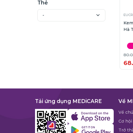
Thẻ
EUCR
Kem
Hà T
80.
68
Tải ứng dụng MEDiCARE
Về M
Về chú
Cơ hội
Trở th