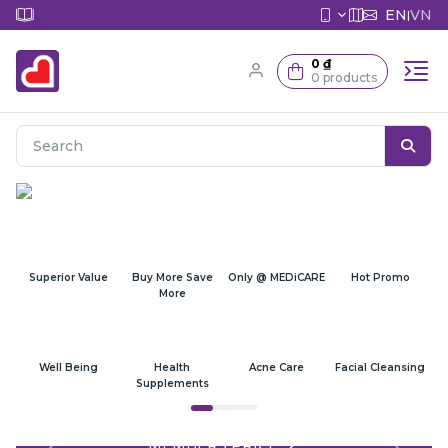
EN
VN
|
0 ₫
0 products
Superior Value
Buy More Save
Only @ MEDiCARE
Hot Promo
More
Well Being
Health
Acne Care
Facial Cleansing
Supplements
MEMBERS PRICE