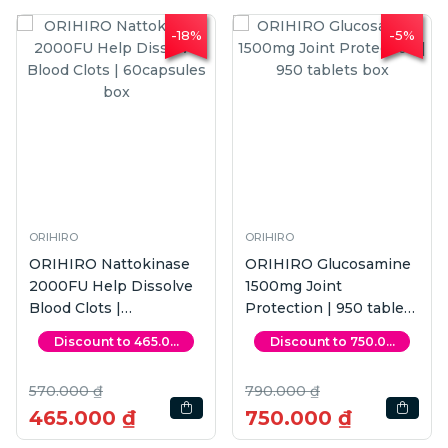
-18%
-5%
RO
ORIHIRO
ORIHIRO
IRO Nattokinase
ORIHIRO Glucosamine
ORIHIR
FU Help Dissolve
1500mg Joint
Omega 3
 Clots |
Protection | 950 tablets
box
psules box
box
iscount to 465.0...
Discount to 750.0...
Disc
000 ₫
790.000 ₫
560.00
.000 ₫
750.000 ₫
471.