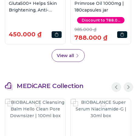
Anti-aging Supports |
Anti-aging Supports |
7tubes box
28tubes box
Get 10% off
Get 10% off
805.000 ₫
2.750.000 ₫
724.500 ₫
2.475.000 ₫
View all
MEDiCARE Collection