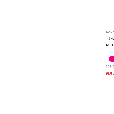
BOND
Tắm
MEN
125.
68