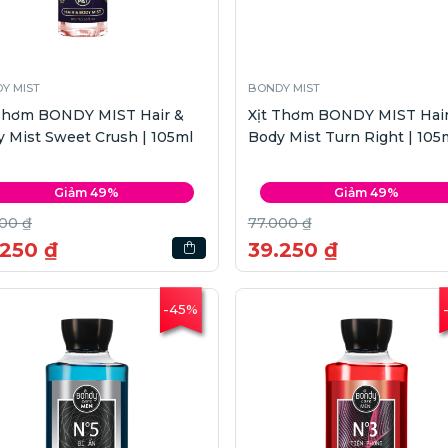
Y MIST
BONDY MIST
 Thơm BONDY MIST Hair &
Xịt Thơm BONDY MIST Hair
 Mist Sweet Crush | 105ml
Body Mist Turn Right | 105
Giảm 49%
Giảm 49%
00 ₫
77.000 ₫
.250 ₫
39.250 ₫
-45%