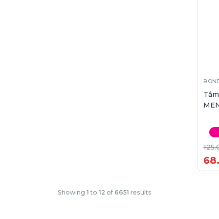
BOND
Tắm
MEN
125.
68
Showing
1
to
12
of
6651
results