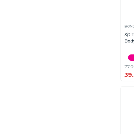
BOND
Xịt
Body
77.0
39