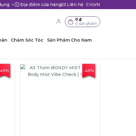
dụng
Địa điểm cửa hàng
Liên hệ
EN
VN
|
0 ₫
0 sản phẩm
hân
Chăm Sóc Tóc
Sản Phẩm Cho Nam
-49%
-49%