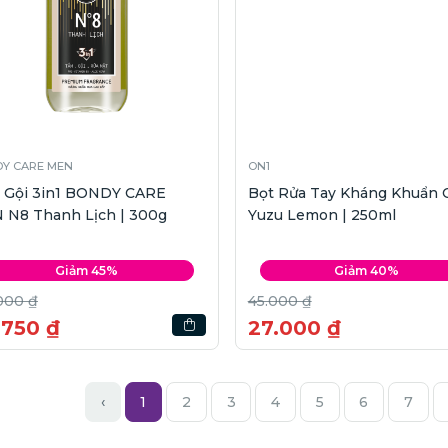
Y CARE MEN
ON1
 Gội 3in1 BONDY CARE
Bọt Rửa Tay Kháng Khuẩn 
 N8 Thanh Lịch | 300g
Yuzu Lemon | 250ml
Giảm 45%
Giảm 40%
000 ₫
45.000 ₫
.750 ₫
27.000 ₫
‹
1
2
3
4
5
6
7