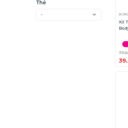
Thẻ
BOND
Xịt
Body
77.0
39