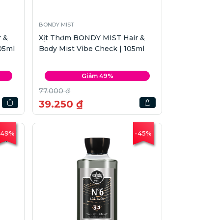
BONDY MIST
 &
Xịt Thơm BONDY MIST Hair &
05ml
Body Mist Vibe Check | 105ml
Giảm 49%
77.000 ₫
39.250 ₫
-49%
-45%