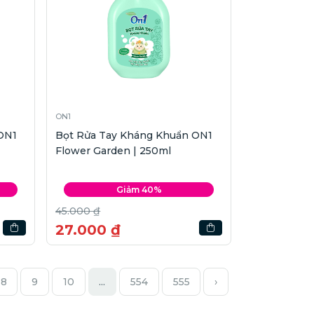
ON1
ON1
Bọt Rửa Tay Kháng Khuẩn ON1
Flower Garden | 250ml
Giảm 40%
45.000 ₫
27.000 ₫
8
9
10
...
554
555
›