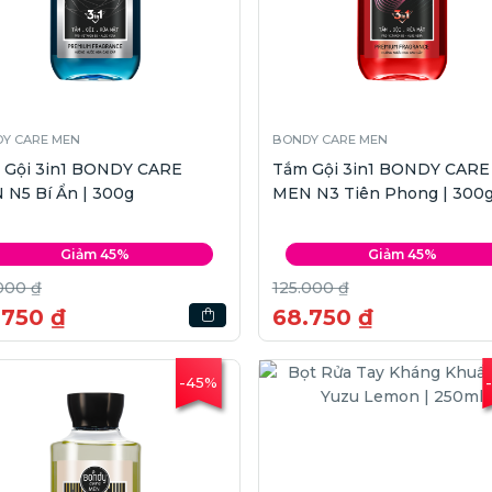
Y CARE MEN
BONDY CARE MEN
 Gội 3in1 BONDY CARE
Tắm Gội 3in1 BONDY CARE
 N5 Bí Ẩn | 300g
MEN N3 Tiên Phong | 300
Giảm 45%
Giảm 45%
000 ₫
125.000 ₫
.750 ₫
68.750 ₫
-45%