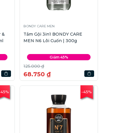
BONDY CARE MEN
 &
Tắm Gội 3in1 BONDY CARE
ml
MEN N6 Lôi Cuốn | 300g
Giảm 45%
125.000 ₫
68.750 ₫
-45%
-45%