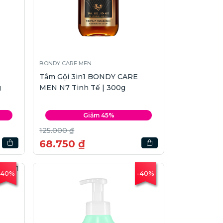
BONDY CARE MEN
Tắm Gội 3in1 BONDY CARE
g
MEN N7 Tinh Tế | 300g
Giảm 45%
125.000 ₫
68.750 ₫
-40%
-40%