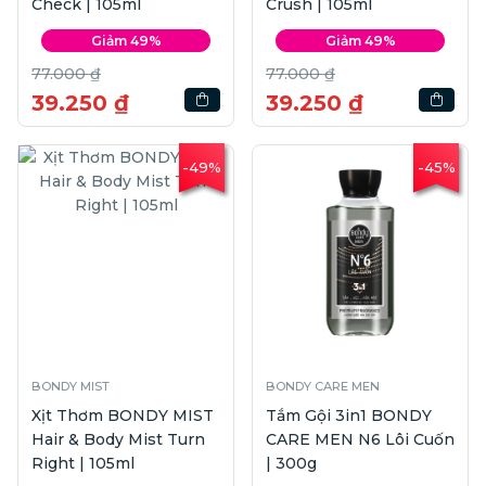
Check | 105ml
Crush | 105ml
Giảm 49%
Giảm 49%
77.000 ₫
77.000 ₫
39.250 ₫
39.250 ₫
-49%
-45%
BONDY MIST
BONDY CARE MEN
Xịt Thơm BONDY MIST
Tắm Gội 3in1 BONDY
Hair & Body Mist Turn
CARE MEN N6 Lôi Cuốn
Right | 105ml
| 300g