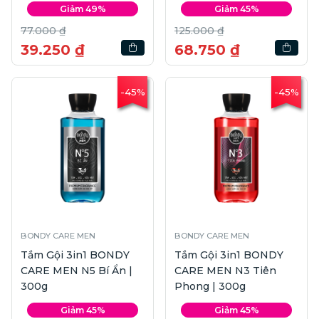
Giảm 49%
Giảm 45%
77.000 ₫
125.000 ₫
39.250 ₫
68.750 ₫
-45%
-45%
BONDY CARE MEN
BONDY CARE MEN
Tắm Gội 3in1 BONDY
Tắm Gội 3in1 BONDY
CARE MEN N5 Bí Ẩn |
CARE MEN N3 Tiên
300g
Phong | 300g
Giảm 45%
Giảm 45%