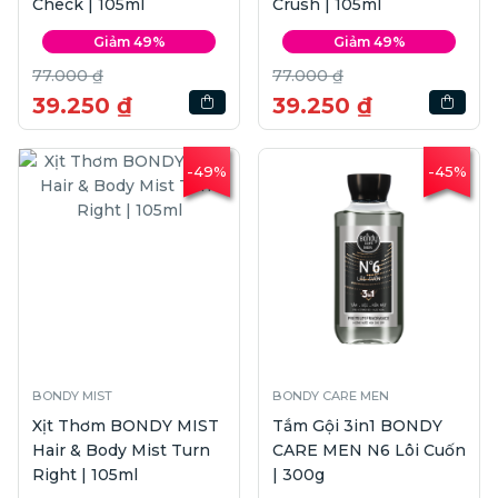
Check | 105ml
Crush | 105ml
Giảm 49%
Giảm 49%
77.000 ₫
77.000 ₫
39.250 ₫
39.250 ₫
-49%
-45%
BONDY MIST
BONDY CARE MEN
Xịt Thơm BONDY MIST
Tắm Gội 3in1 BONDY
Hair & Body Mist Turn
CARE MEN N6 Lôi Cuốn
Right | 105ml
| 300g