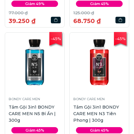
Giảm 49%
Giảm 45%
77.000 ₫
125.000 ₫
39.250 ₫
68.750 ₫
-45%
-45%
BONDY CARE MEN
BONDY CARE MEN
Tắm Gội 3in1 BONDY
Tắm Gội 3in1 BONDY
CARE MEN N5 Bí Ẩn |
CARE MEN N3 Tiên
300g
Phong | 300g
Giảm 45%
Giảm 45%