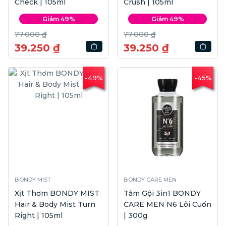
Check | 105ml
Crush | 105ml
Giảm 49%
Giảm 49%
77.000 ₫
77.000 ₫
39.250 ₫
39.250 ₫
-49%
-45%
BONDY MIST
BONDY CARE MEN
Xịt Thơm BONDY MIST
Tắm Gội 3in1 BONDY
Hair & Body Mist Turn
CARE MEN N6 Lôi Cuốn
Right | 105ml
| 300g