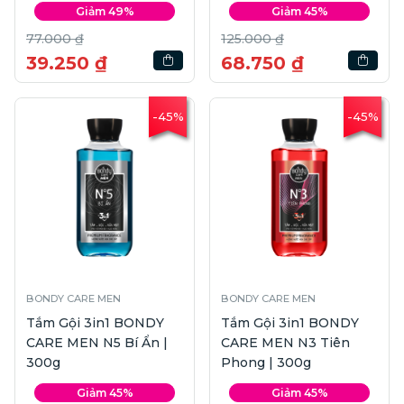
Giảm 49%
Giảm 45%
77.000 ₫
125.000 ₫
39.250 ₫
68.750 ₫
-45%
-45%
BONDY CARE MEN
BONDY CARE MEN
Tắm Gội 3in1 BONDY
Tắm Gội 3in1 BONDY
CARE MEN N5 Bí Ẩn |
CARE MEN N3 Tiên
300g
Phong | 300g
Giảm 45%
Giảm 45%