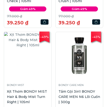
Check | 105ml
Crush | 105ml
Giảm 49%
Giảm 49%
77.000 ₫
77.000 ₫
39.250 ₫
39.250 ₫
-49%
-45%
BONDY MIST
BONDY CARE MEN
Xịt Thơm BONDY MIST
Tắm Gội 3in1 BONDY
Hair & Body Mist Turn
CARE MEN N6 Lôi Cuốn
Right | 105ml
| 300g