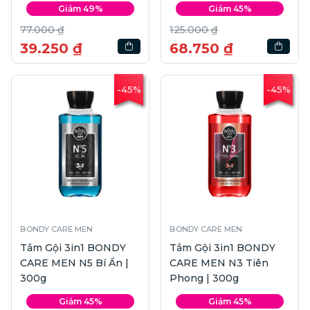
Giảm 49%
Giảm 45%
77.000 ₫
125.000 ₫
39.250 ₫
68.750 ₫
-45%
-45%
BONDY CARE MEN
BONDY CARE MEN
Tắm Gội 3in1 BONDY
Tắm Gội 3in1 BONDY
CARE MEN N5 Bí Ẩn |
CARE MEN N3 Tiên
300g
Phong | 300g
Giảm 45%
Giảm 45%