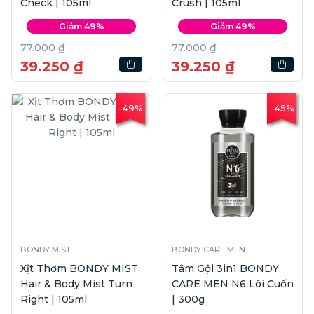
Check | 105ml
Crush | 105ml
Giảm 49%
Giảm 49%
77.000 ₫
77.000 ₫
39.250 ₫
39.250 ₫
-49%
-45%
BONDY MIST
BONDY CARE MEN
Xịt Thơm BONDY MIST
Tắm Gội 3in1 BONDY
Hair & Body Mist Turn
CARE MEN N6 Lôi Cuốn
Right | 105ml
| 300g