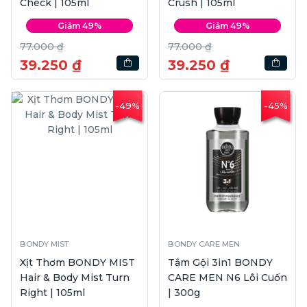
Check | 105ml
Crush | 105ml
Giảm 49%
Giảm 49%
77.000 ₫
77.000 ₫
39.250 ₫
39.250 ₫
-49%
-45%
BONDY MIST
BONDY CARE MEN
Xịt Thơm BONDY MIST
Tắm Gội 3in1 BONDY
Hair & Body Mist Turn
CARE MEN N6 Lôi Cuốn
Right | 105ml
| 300g