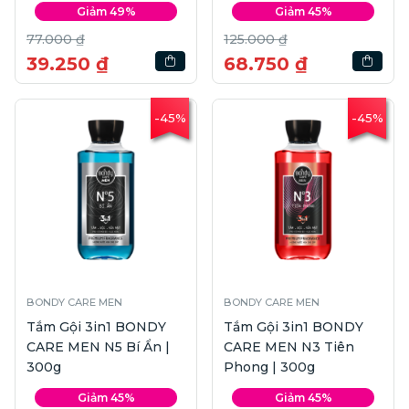
Giảm 49%
Giảm 45%
77.000 ₫
125.000 ₫
39.250 ₫
68.750 ₫
-45%
-45%
BONDY CARE MEN
BONDY CARE MEN
Tắm Gội 3in1 BONDY
Tắm Gội 3in1 BONDY
CARE MEN N5 Bí Ẩn |
CARE MEN N3 Tiên
300g
Phong | 300g
Giảm 45%
Giảm 45%