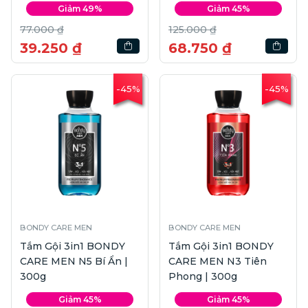
Giảm 49%
Giảm 45%
77.000 ₫
125.000 ₫
39.250 ₫
68.750 ₫
-45%
-45%
BONDY CARE MEN
BONDY CARE MEN
Tắm Gội 3in1 BONDY
Tắm Gội 3in1 BONDY
CARE MEN N5 Bí Ẩn |
CARE MEN N3 Tiên
300g
Phong | 300g
Giảm 45%
Giảm 45%