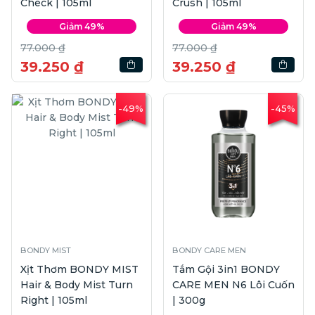
Check | 105ml
Crush | 105ml
Giảm 49%
Giảm 49%
77.000 ₫
77.000 ₫
39.250 ₫
39.250 ₫
-49%
-45%
BONDY MIST
BONDY CARE MEN
Xịt Thơm BONDY MIST
Tắm Gội 3in1 BONDY
Hair & Body Mist Turn
CARE MEN N6 Lôi Cuốn
Right | 105ml
| 300g