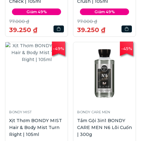
Check | 105ml
Crush | 105ml
Giảm 49%
Giảm 49%
77.000 ₫
77.000 ₫
39.250 ₫
39.250 ₫
-49%
-45%
BONDY MIST
BONDY CARE MEN
Xịt Thơm BONDY MIST
Tắm Gội 3in1 BONDY
Hair & Body Mist Turn
CARE MEN N6 Lôi Cuốn
Right | 105ml
| 300g