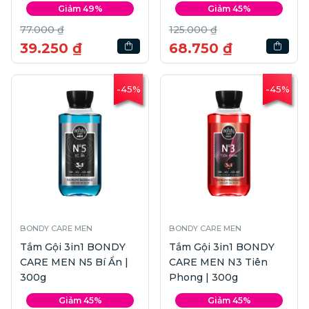
Giảm 49%
Giảm 45%
77.000 ₫
125.000 ₫
39.250 ₫
68.750 ₫
-45%
-45%
BONDY CARE MEN
BONDY CARE MEN
Tắm Gội 3in1 BONDY
Tắm Gội 3in1 BONDY
CARE MEN N5 Bí Ẩn |
CARE MEN N3 Tiên
300g
Phong | 300g
Giảm 45%
Giảm 45%