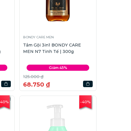
BONDY CARE MEN
Tắm Gội 3in1 BONDY CARE
g
MEN N7 Tinh Tế | 300g
Giảm 45%
125.000 ₫
68.750 ₫
-40%
-40%