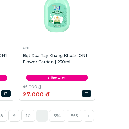
ON1
ON1
Bọt Rửa Tay Kháng Khuẩn ON1
Flower Garden | 250ml
Giảm 40%
45.000 ₫
27.000 ₫
8
9
10
...
554
555
›