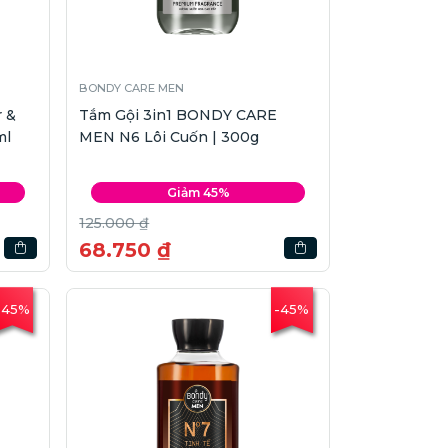
BONDY CARE MEN
 &
Tắm Gội 3in1 BONDY CARE
ml
MEN N6 Lôi Cuốn | 300g
Giảm 45%
125.000 ₫
68.750 ₫
-45%
-45%