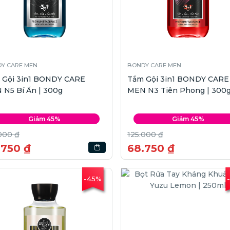
Y CARE MEN
BONDY CARE MEN
 Gội 3in1 BONDY CARE
Tắm Gội 3in1 BONDY CARE
 N5 Bí Ẩn | 300g
MEN N3 Tiên Phong | 300
Giảm 45%
Giảm 45%
000 ₫
125.000 ₫
.750 ₫
68.750 ₫
-45%