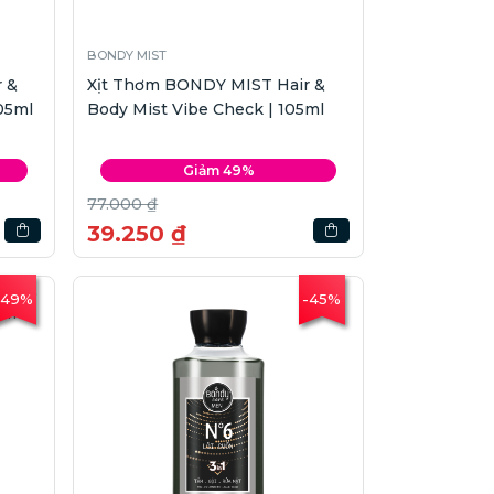
BONDY MIST
 &
Xịt Thơm BONDY MIST Hair &
05ml
Body Mist Vibe Check | 105ml
Giảm 49%
77.000 ₫
39.250 ₫
-49%
-45%