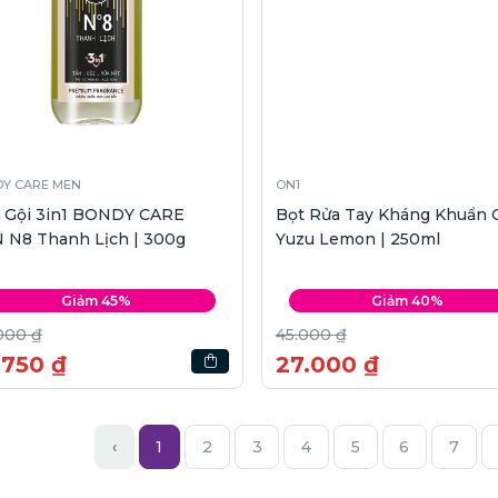
Y CARE MEN
ON1
 Gội 3in1 BONDY CARE
Bọt Rửa Tay Kháng Khuẩn 
 N8 Thanh Lịch | 300g
Yuzu Lemon | 250ml
Giảm 45%
Giảm 40%
000 ₫
45.000 ₫
.750 ₫
27.000 ₫
‹
1
2
3
4
5
6
7