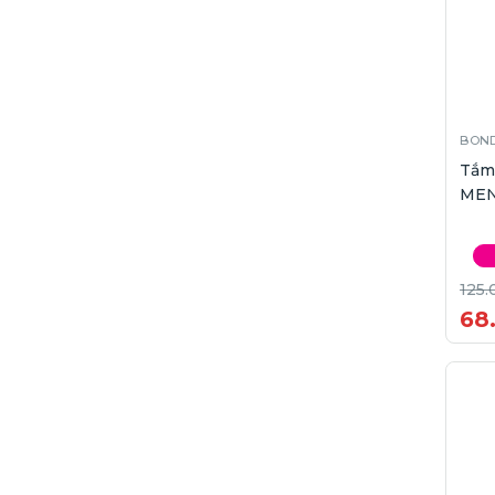
BOND
Tắm
MEN
125.
68