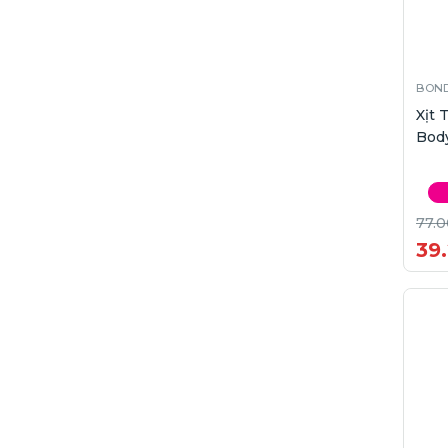
BOND
Xịt
Body
77.0
39