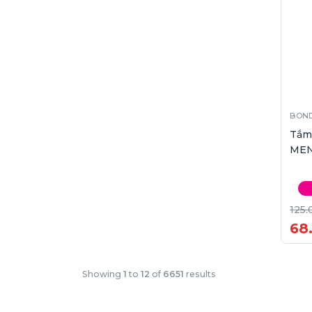
BOND
Tắm
MEN
125.
68
Showing
1
to
12
of
6651
results