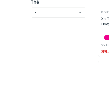
Thẻ
BOND
Xịt
Body
77.0
39