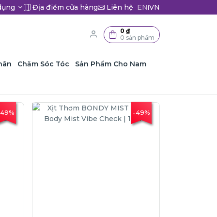
dụng
Địa điểm cửa hàng
Liên hệ
EN
VN
|
0 ₫
0 sản phẩm
hân
Chăm Sóc Tóc
Sản Phẩm Cho Nam
-49%
-49%