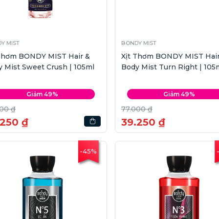
Y MIST
BONDY MIST
 Thơm BONDY MIST Hair &
Xịt Thơm BONDY MIST Hair
 Mist Sweet Crush | 105ml
Body Mist Turn Right | 105
Giảm 49%
Giảm 49%
00 ₫
77.000 ₫
.250 ₫
39.250 ₫
-45%