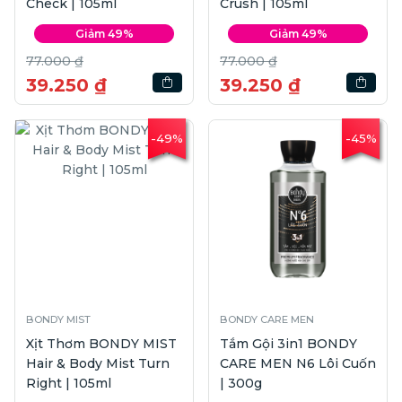
Check | 105ml
Crush | 105ml
Giảm 49%
Giảm 49%
77.000 ₫
77.000 ₫
39.250 ₫
39.250 ₫
-49%
-45%
BONDY MIST
BONDY CARE MEN
Xịt Thơm BONDY MIST
Tắm Gội 3in1 BONDY
Hair & Body Mist Turn
CARE MEN N6 Lôi Cuốn
Right | 105ml
| 300g