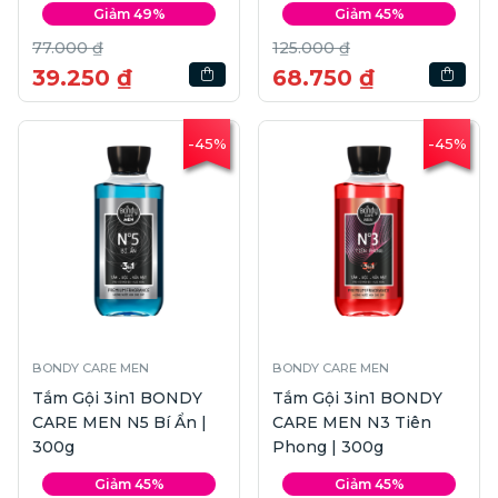
Giảm 49%
Giảm 45%
77.000 ₫
125.000 ₫
39.250 ₫
68.750 ₫
-45%
-45%
BONDY CARE MEN
BONDY CARE MEN
Tắm Gội 3in1 BONDY
Tắm Gội 3in1 BONDY
CARE MEN N5 Bí Ẩn |
CARE MEN N3 Tiên
300g
Phong | 300g
Giảm 45%
Giảm 45%