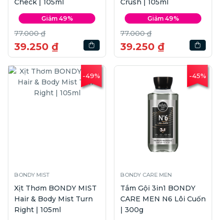
Check | 105ml
Crush | 105ml
Giảm 49%
Giảm 49%
77.000 ₫
77.000 ₫
39.250 ₫
39.250 ₫
-49%
-45%
BONDY MIST
BONDY CARE MEN
Xịt Thơm BONDY MIST
Tắm Gội 3in1 BONDY
Hair & Body Mist Turn
CARE MEN N6 Lôi Cuốn
Right | 105ml
| 300g