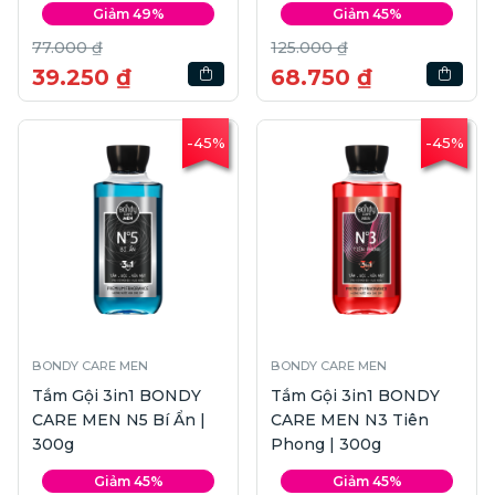
Giảm 49%
Giảm 45%
77.000 ₫
125.000 ₫
39.250 ₫
68.750 ₫
-45%
-45%
BONDY CARE MEN
BONDY CARE MEN
Tắm Gội 3in1 BONDY
Tắm Gội 3in1 BONDY
CARE MEN N5 Bí Ẩn |
CARE MEN N3 Tiên
300g
Phong | 300g
Giảm 45%
Giảm 45%