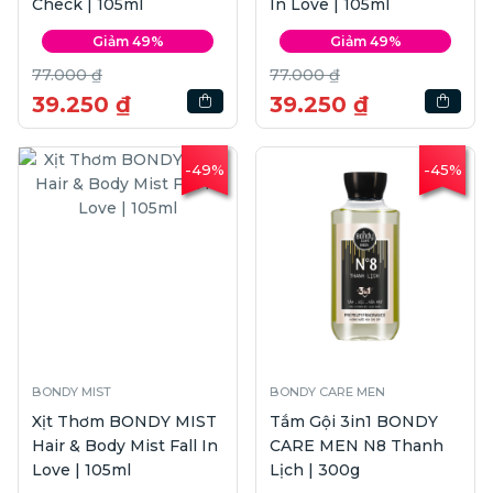
Check | 105ml
In Love | 105ml
Giảm 49%
Giảm 49%
77.000 ₫
77.000 ₫
39.250 ₫
39.250 ₫
-49%
-45%
BONDY MIST
BONDY CARE MEN
Xịt Thơm BONDY MIST
Tắm Gội 3in1 BONDY
Hair & Body Mist Fall In
CARE MEN N8 Thanh
Love | 105ml
Lịch | 300g