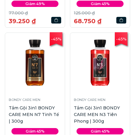
Giảm 49%
Giảm 45%
77.000 ₫
125.000 ₫
39.250 ₫
68.750 ₫
-45%
-45%
BONDY CARE MEN
BONDY CARE MEN
Tắm Gội 3in1 BONDY
Tắm Gội 3in1 BONDY
CARE MEN N7 Tinh Tế
CARE MEN N3 Tiên
| 300g
Phong | 300g
Giảm 45%
Giảm 45%