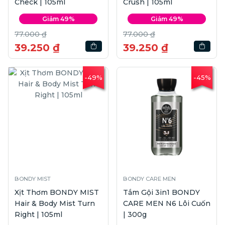
Check | 105ml
Crush | 105ml
Giảm 49%
Giảm 49%
77.000 ₫
77.000 ₫
39.250 ₫
39.250 ₫
-49%
-45%
BONDY MIST
BONDY CARE MEN
Xịt Thơm BONDY MIST
Tắm Gội 3in1 BONDY
Hair & Body Mist Turn
CARE MEN N6 Lôi Cuốn
Right | 105ml
| 300g