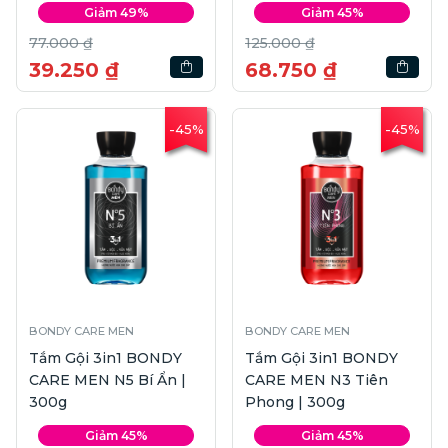
Giảm 49%
Giảm 45%
77.000 ₫
125.000 ₫
39.250 ₫
68.750 ₫
-45%
-45%
BONDY CARE MEN
BONDY CARE MEN
Tắm Gội 3in1 BONDY
Tắm Gội 3in1 BONDY
CARE MEN N5 Bí Ẩn |
CARE MEN N3 Tiên
300g
Phong | 300g
Giảm 45%
Giảm 45%